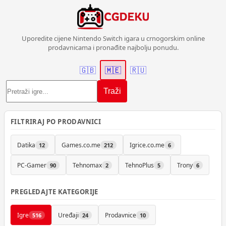
Uporedite cijene Nintendo Switch igara u crnogorskim online
prodavnicama i pronađite najbolju ponudu.
🇬🇧
🇲🇪
🇷🇺
Traži
FILTRIRAJ PO PRODAVNICI
Datika
Games.co.me
Igrice.co.me
12
212
6
PC-Gamer
Tehnomax
TehnoPlus
Trony
90
2
5
6
PREGLEDAJTE KATEGORIJE
Igre
Uređaji
Prodavnice
516
24
10