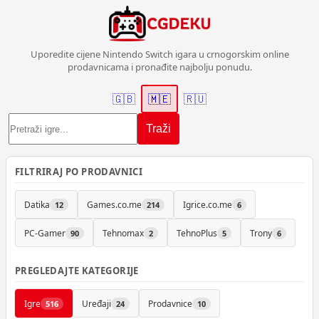
Uporedite cijene Nintendo Switch igara u crnogorskim online
prodavnicama i pronađite najbolju ponudu.
🇬🇧
🇲🇪
🇷🇺
Traži
FILTRIRAJ PO PRODAVNICI
Datika
Games.co.me
Igrice.co.me
12
214
6
PC-Gamer
Tehnomax
TehnoPlus
Trony
90
2
5
6
PREGLEDAJTE KATEGORIJE
Igre
Uređaji
Prodavnice
516
24
10